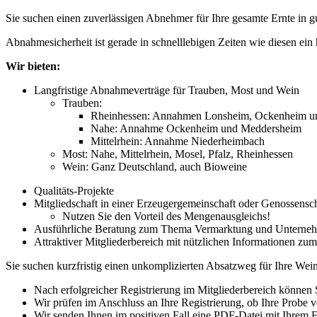
Sie suchen einen zuverlässigen Abnehmer für Ihre gesamte Ernte in gu
Abnahmesicherheit ist gerade in schnelllebigen Zeiten wie diesen ei
Wir bieten:
Langfristige Abnahmeverträge für Trauben, Most und Wein
Trauben:
Rheinhessen: Annahmen Lonsheim, Ockenheim u
Nahe: Annahme Ockenheim und Meddersheim
Mittelrhein: Annahme Niederheimbach
Most: Nahe, Mittelrhein, Mosel, Pfalz, Rheinhessen
Wein: Ganz Deutschland, auch Bioweine
Qualitäts-Projekte
Mitgliedschaft in einer Erzeugergemeinschaft oder Genossensc
Nutzen Sie den Vorteil des Mengenausgleichs!
Ausführliche Beratung zum Thema Vermarktung und Unterneh
Attraktiver Mitgliederbereich mit nützlichen Informationen z
Sie suchen kurzfristig einen unkomplizierten Absatzweg für Ihre Wein
Nach erfolgreicher Registrierung im Mitgliederbereich können 
Wir prüfen im Anschluss an Ihre Registrierung, ob Ihre Probe vo
Wir senden Ihnen im positiven Fall eine PDF-Datei mit Ihrem Fl